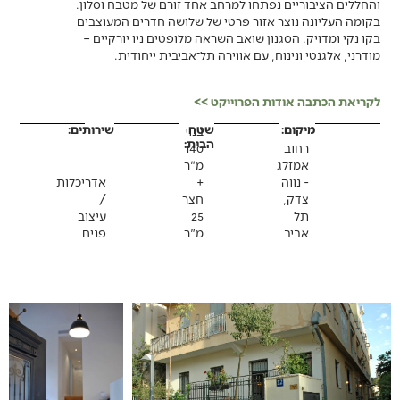
והחללים הציבוריים נפתחו למרחב אחד זורם של מטבח וסלון
.
בקומה העליונה נוצר אזור פרטי של שלושה חדרים המעוצבים
בקו נקי ומדויק
.
הסגנון שואב השראה מלופטים ניו יורקיים –
מודרני, אלגנטי ונינוח, עם אווירה תל־אביבית ייחודית
.
לקריאת הכתבה אודות הפרוייקט >>
מיקום:
שטח
שירותים:
בנוי
הבית:
רחוב
140
אמזלג
מ"ר
- נווה
+
אדריכלות
צדק,
חצר
/
תל
25
עיצוב
אביב
מ"ר
פנים