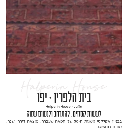
Halperin House
בית הלפרין • יפו
Halperin House - Jaffa
לעשות קסמים, להתרחב ולנשום עמוק
בבניין אקלקטי משנות ה-30 של המאה שעברה, נמצאה דירה ישנה,
מוזנחת וחשוכה
.