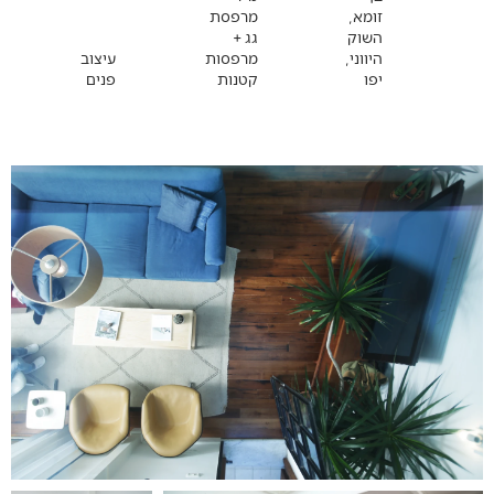
זומא,
מרפסת
השוק
גג +
היווני,
מרפסות
עיצוב
יפו
קטנות
פנים