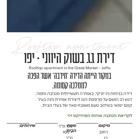
Rooftop apartment
דירת גג בשוק היווני • יפו
Rooftop apartment in the Greek Market - Jaffa
במקור הייתה הדירה 'חירבה' אשר הפכה
לממלכה קסומה.
דירה בניחוח ניו יורקי, באווירה תעשייתית מגניבה וחמה.
דגש רב הושם על מרפסת הגג ליצירת אווירת גינה בעיר.
קסם יפואי בשילוב טעם משובח מאד של בעלי הבית.
לקריאת הכתבה אודות הפרוייקט >>
מיקום:
שטח
שירותים:
100 מ"ר
הבית:
רחוב
+ 100
בן
מ"ר